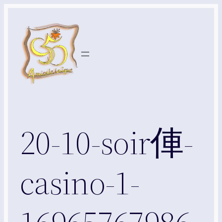
Aller
au
contenu
20-10-soir俥-
casino-1-