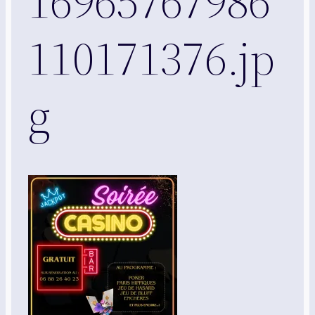
16965767986
110171376.jp
g