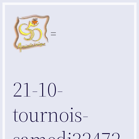
Aller
au
contenu
21-10-
tournois-