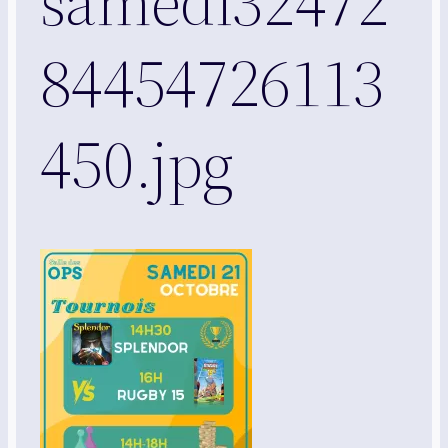
samedi32472
84454726113
450.jpg