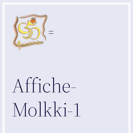
Aller
au
contenu
Affiche-
Molkki-1