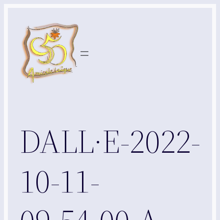
Aller
au
contenu
DALL·E-2022-
10-11-