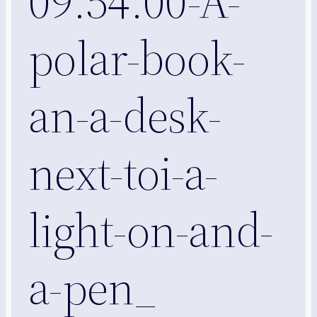
09.54.00-A-
polar-book-
an-a-desk-
next-toi-a-
light-on-and-
a-pen_