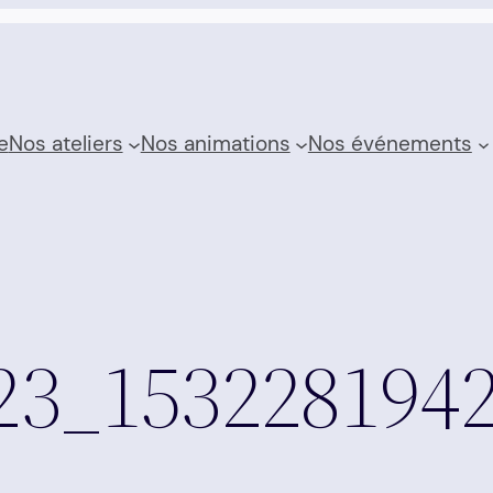
e
Nos ateliers
Nos animations
Nos événements
23_153228194