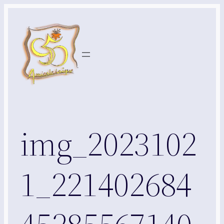
Aller
au
contenu
img_2023102
1_221402684