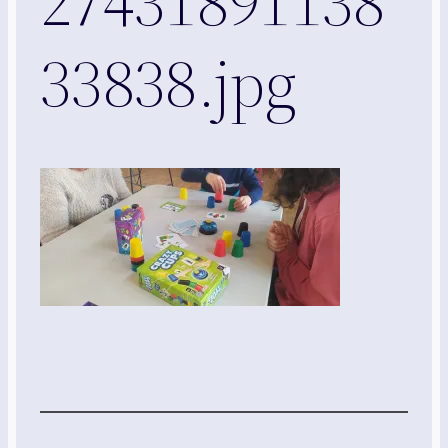
27431891138
33838.jpg