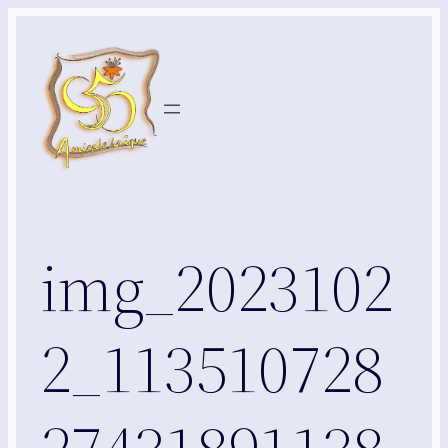
Aller
au
contenu
img_2023102
2_113510728