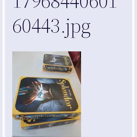
17968440601
60443.jpg