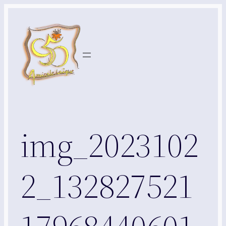
Aller
au
contenu
img_2023102
2_132827521