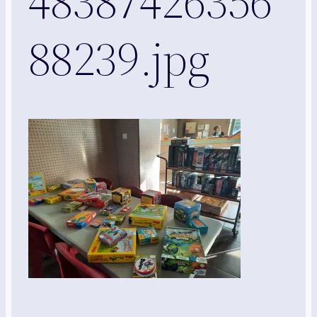
48387426356
88239.jpg