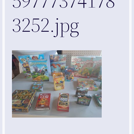
59777374178
3252.jpg