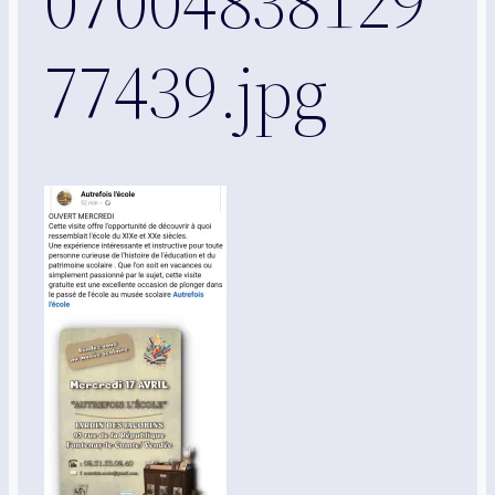
07004838129
77439.jpg