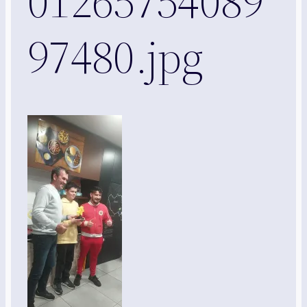
01265754089
97480.jpg