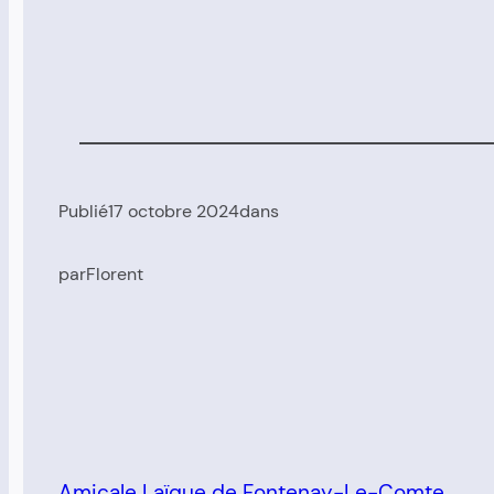
Publié
17 octobre 2024
dans
par
Florent
Amicale Laïque de Fontenay-Le-Comte