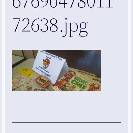
67690478011
72638.jpg