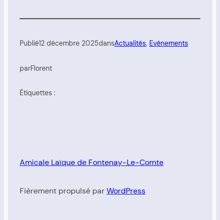
Publié
12 décembre 2025
dans
Actualités
, 
Evénements
par
Florent
Étiquettes :
Amicale Laïque de Fontenay-Le-Comte
Fièrement propulsé par
WordPress