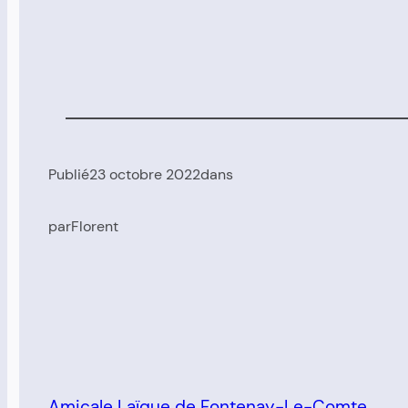
Publié
23 octobre 2022
dans
par
Florent
Amicale Laïque de Fontenay-Le-Comte