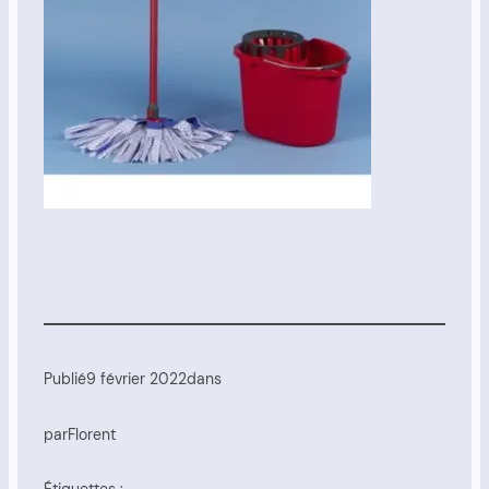
Publié
9 février 2022
dans
par
Florent