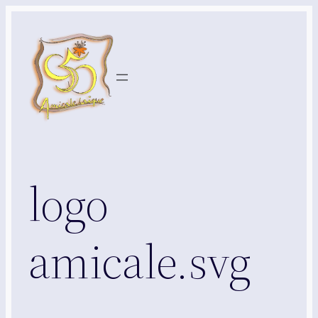
Aller
au
contenu
logo
amicale.svg